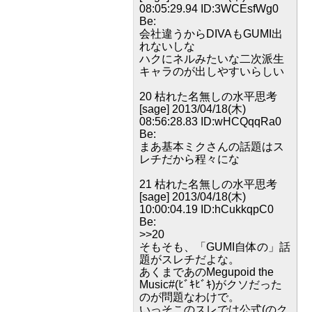
08:05:29.94 ID:3WCEsfWg0
Be:
会社違うからDIVAもGUMI出
れないしな
ハクにネルみたいな二次派生
キャラのが出しやすいらしい
20 枯れた名無しの水平思考
[sage] 2013/04/18(木)
08:56:28.83 ID:wHCQqqRa0
Be:
まあ基本ミクさんの話題はス
レチだから程々にな
21 枯れた名無しの水平思考
[sage] 2013/04/18(木)
10:00:04.19 ID:hCukkqpC0
Be:
>>20
そもそも、「GUMI自体の」話
題がスレチだよな。
あくまであのMegupoid the
Music#(ﾋﾞｷﾋﾞｷ)がクソだった
のが問題なわけで。
いっそこのスレでは公式(のク