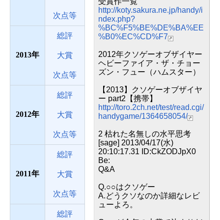
受賞作一覧
http://koty.sakura.ne.jp/handy/i
次点等
ndex.php?
%BC%F5%BE%DE%BA%EE
総評
%B0%EC%CD%F7
2012年クソゲーオブザイヤー
2013
大賞
ヘビーファイア・ザ・チョー
ズン・フュー（ハムスター）
次点等
【2013】クソゲーオブザイヤ
総評
ー part2【携帯】
http://toro.2ch.net/test/read.cgi/
2012
大賞
handygame/1364658054/
2 枯れた名無しの水平思考
次点等
[sage] 2013/04/17(水)
20:10:17.31 ID:CkZODJpX0
総評
Be:
Q&A
2011
大賞
Q.○○はクソゲー
次点等
A.どうクソなのか詳細なレビ
ューよろ。
総評