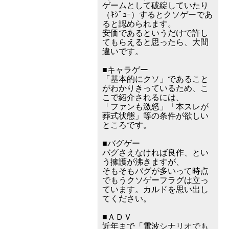
ゲームとして破綻していたり
（ｷｼﾞｭｰ）するとクソゲーであ
ると認められます。
安価であるというだけで許し
てもらえると思ったら、大間
違いです。
■キャラゲー
「基本的にクソ」であること
がわかりきっているため、こ
こで紹介されるには、
「ファンも激怒」「本スレが
葬式状態」等の条件が欲しい
ところです。
■バグゲー
バグさえなければ良作、とい
う擁護が沸きますが、
そもそもバグが多いって時点
でもうクソゲーフラグは立っ
ています。カルドを思い出し
てください。
■ＡＤＶ
近年まで「電波シナリオでも