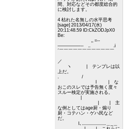
間、対応などその都度総合的
に検討します。
4 枯れた名無しの水平思考
[sage] 2013/04/17(水)
20:11:48.59 ID:CkZODJpX0
Be:
,, =--
―――――-- .. .i
´￣￣￣￣￣￣￣￣￣￣￣￣
／
ヽ | テンプレは以
上だ。
. /
l | な
おこのスレでは予告無く度々
スルー検定が実施される。
|
| | 主
な例としてはage厨・煽り
厨・コテハン・ゲハ民など
だ。
l､.....................＿_＿
＿＿＿＿＿_,!. | これらに