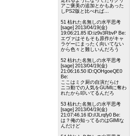
走れるようになってたりクリ
アご褒美の追加とかもあった
しPS2版と比べれば…
51 枯れた名無しの水平思考
[sage] 2013/04/19(金)
19:06:21.85 ID:iz9v3RbvP Be:
エヴァはそもそも原作がキャ
ラゲーにまったく向いてない
から色々と難しいんだろう
52 枯れた名無しの水平思考
[sage] 2013/04/19(金)
21:06:16.50 ID:QOHgoeQE0
Be:
ここはミク厨の自演だらけ
ニコ動での人気をGUMIに奪わ
れたから叩いてるんだろ
53 枯れた名無しの水平思考
[sage] 2013/04/19(金)
21:07:46.16 ID://JLrqfy0 Be:
は？俺の知ってるのはGIMIな
んだけど