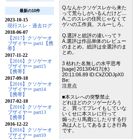
Q.なんかクソゲスレから来た
最新の10件
って荒らしがいるんだけど…
A.このスレの住民じゃなくて
2023-10-15
ゲハの工作員。スルーしろ。
現行スレ・過去ログ
2018-06-07
Q.選評と総評の違いって？
【2017】クソゲーオ
A.選評は作品単体のレビュー
ブザイヤー part1【携
のまとめ。総評は全選評のま
帯】
とめ。
2017-11-22
【2016】クソゲーオ
3 枯れた名無しの水平思考
ブザイヤー part15
[sage] 2013/04/17(水)
【携帯】
20:11:06.89 ID:CkZODJpX0
2017-09-18
Be:
【2016】クソゲーオ
注意点
ブザイヤー part14
【携帯】
■本スレへの突撃禁止
2017-02-18
どれほどのクソゲーだろう
【2016】クソゲーオ
と、買ってプレイもしていな
ブザイヤー part13
いくせに本スレに行って
【携帯】
煽ったり馬鹿にしたりする行
2016-12-22
為は人としてあるまじき行為
【2016】クソゲーオ
です。
ブザイヤー part10