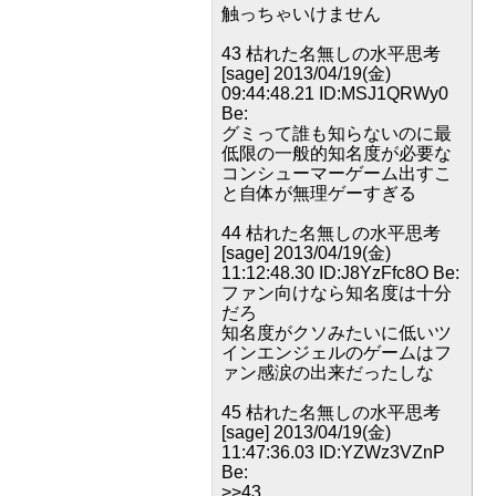
触っちゃいけません
43 枯れた名無しの水平思考
[sage] 2013/04/19(金)
09:44:48.21 ID:MSJ1QRWy0
Be:
グミって誰も知らないのに最
低限の一般的知名度が必要な
コンシューマーゲーム出すこ
と自体が無理ゲーすぎる
44 枯れた名無しの水平思考
[sage] 2013/04/19(金)
11:12:48.30 ID:J8YzFfc8O Be:
ファン向けなら知名度は十分
だろ
知名度がクソみたいに低いツ
インエンジェルのゲームはフ
ァン感涙の出来だったしな
45 枯れた名無しの水平思考
[sage] 2013/04/19(金)
11:47:36.03 ID:YZWz3VZnP
Be:
>>43