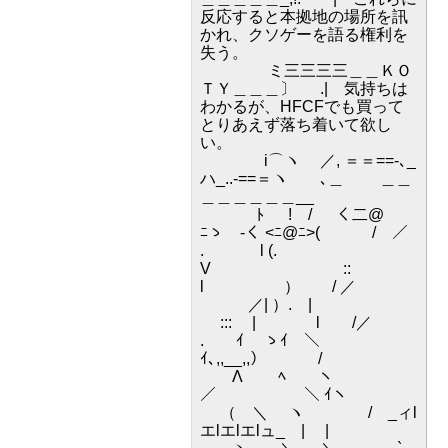
反応すると本拠地の場所を訊
かれ、クソゲーを語る権利を
失う。
ミ三三三三＿＿ＫＯ
ＴＹ＿＿＿〕 .| 気持ちは
わかるが、HFCFでも買って
とりあえず落ち着いて欲し
い。
i⌒ヽ ／, ＝＝==-､_
ハ_..-==＝ヽ ､＿ ＿＿
＿＿＿＿＿＿__
ﾄ ! / く二@
ﾆゝ ‐く <ﾆ@ﾆ>( / ／
. l (.
V ::
l ） / ／
／| ）. |
::: | l /／
. ｲ ゝｲ ＼
ｲ､,,__,,） /
Λ ﾍ ヽ
／ ＼ ｲヽ
（ ＼ ヽゝ / _ィl
エlエlエlュ_ | |