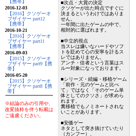
【携帯】
■次点・大賞の決定
2016-12-03
クソゲーが出た時点ですぐに
【2016】クソゲーオ
決まるというわけではありま
ブザイヤー part12
せん。
【携帯】
一年間に出たゲームの中で、
相対的に選ばれます。
2016-10-21
【2016】クソゲーオ
■中立的視点
ブザイヤー part11
【携帯】
当スレは嫌いなハードやソフ
トを貶めて心の安寧を計るス
2016-09-03
レではありません。
【2015】クソゲーオ
アンチ・信者という言葉はス
ブザイヤー part9【携
ルー対象になっております。
帯】
2016-05-20
■シリーズ・続編・移植ゲーム
【2015】クソゲーオ
「前作・元のゲームと比べ
ブザイヤー part8【携
て」ではなく「そのゲーム単
帯】
体としてのクソさ」が求めら
れます。
※結論のみの引用や、
糞移植でもノミネートされな
改変抜粋を伴う転載は
いことがあります。
ご遠慮ください。
■安価ゲー
ネタとして突き抜けていたり
（カンフー）、