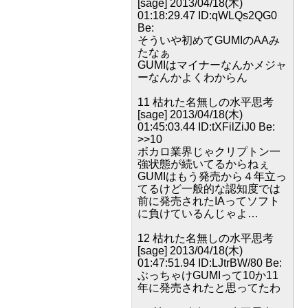
[sage] 2013/04/18(木)
01:18:29.47 ID:qWLQs2QG0
Be:
そういや初めてGUMIのAAみ
たなぁ
GUMIはマイナーなんかメジャ
ーなんかよくわからん
11 枯れた名無しの水平思考
[sage] 2013/04/18(木)
01:45:03.44 ID:tXFilZiJ0 Be:
>>10
ボカロ業界じゃクリプトン一
強状態が続いてるからねぇ
GUMIはもう発売から４年立っ
てるけど一般的な認知度では
前に発売されたIAってソフト
に負けているんじゃよ…
12 枯れた名無しの水平思考
[sage] 2013/04/18(木)
01:47:51.94 ID:LJtrBW/80 Be:
ぶっちゃけGUMIって10か11
年に発売されたと思ってたわ