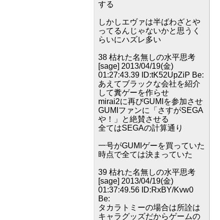
する
しかしエヴァは半ばわざとや
ってるんじゃないかと思うく
らいにハズレ多い
38 枯れた名無しの水平思考
[sage] 2013/04/19(金)
01:27:43.39 ID:tK52UpZiP Be:
あえてブラックな会社を紹介
して糞ゲーを作らせ
mirai2に再びGUMIを参加させ
GUMIファンに「さすがSEGA
や！」と絶賛させる
全てはSEGAの計算通り
一号がGUMIゲーを買っていた
時点で全ては決まっていた
39 枯れた名無しの水平思考
[sage] 2013/04/19(金)
01:37:49.56 ID:RxBY/Kvw0
Be:
タカラトミーの場合は所詮は
キャラグッズだからゲームの