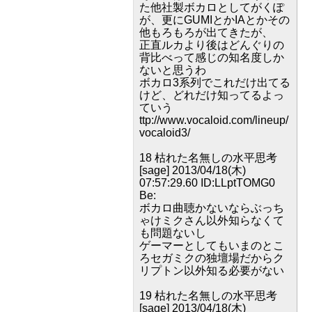
た他社製ボカロとしてがくぽ
が、更にGUMIとかIAとかその
他もろもろが出てきたが、
正直ルカより後はどんぐりの
背比べって感じの知名度しか
ないと思うわ
ボカロ3系列でこれだけ出てる
けど、どれだけ知ってるよっ
ていう
ttp://www.vocaloid.com/lineup/
vocaloid3/
18 枯れた名無しの水平思考
[sage] 2013/04/18(木)
07:57:29.60 ID:LLptTOMG0
Be:
ボカロ曲聴かないならぶっち
ゃけミクさん以外知らなくて
も問題ないし
ゲーマーとしてもいまのとこ
ろセガミクの独壇場だからク
リプトン以外知る必要がない
19 枯れた名無しの水平思考
[sage] 2013/04/18(木)