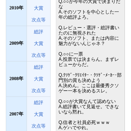
Q.○○が今年の大賞で決まりだ
な
2010
大賞
A.そのソフトを中心とした一
年の総評よろ。
次点等
Q.レビュー・選評・総評書い
総評
たのに無視された
A.そのソフト、または内容に
2009
大賞
魅力がないんじゃネ？
Q.○○に一票
次点等
A.投票では決まらん。まずレ
ビューからだ。
総評
Q.ｸｿｹﾞｰｸﾘｴｲﾀｰ・ｸｿｹﾞｰﾒｰｶｰ･部
2008
大賞
門別の賞も決めよう
A.決めん。ここは最優秀クソ
次点等
ゲー一本を決めるスレ。
Q.○○が大賞なんて認めない
総評
A.総評書いて見返せ。できな
いなら黙れ。
2007
大賞
Q.信者と社員必死ｗｗｗ
次点等
A.ゲハでやれ。