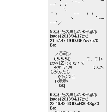
ヽ ＼＿_＼ `‐--
---‐´ / /
＼
｀ヽ ‐--‐ / /
ヽ `ｰ‐---
---‐‐' ／
5 枯れた名無しの水平思考
[sage] 2013/04/17(水)
21:57:47.19 ID:GFYuv7p70
Be:
＿＿
／◎=◎ﾍ
(]从从从[) こ、これ
は>>1乙じゃなくて
幺ﾘﾟヮﾟﾉﾘ うんた
らかんたら
/)个(ﾆつ乙
(ﾌ示示>
ﾋ/ﾋ|
6 枯れた名無しの水平思考
[sage] 2013/04/17(水)
23:46:43.63 ID:xH30BSgZ0
Be: