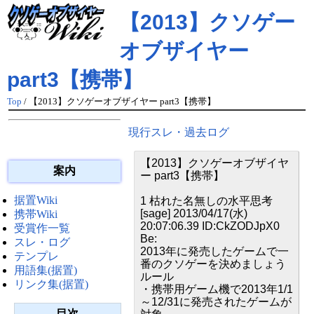
【2013】クソゲー
オブザイヤー
part3【携帯】
Top
/ 【2013】クソゲーオブザイヤー part3【携帯】
現行スレ・過去ログ
【2013】クソゲーオブザイヤ
案内
ー part3【携帯】
据置Wiki
1 枯れた名無しの水平思考
[sage] 2013/04/17(水)
携帯Wiki
20:07:06.39 ID:CkZODJpX0
受賞作一覧
Be:
スレ・ログ
2013年に発売したゲームで一
テンプレ
番のクソゲーを決めましょう
用語集(据置)
ルール
リンク集(据置)
・携帯用ゲーム機で2013年1/1
～12/31に発売されたゲームが
目次