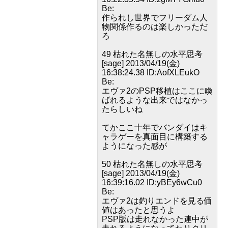
Be:
作られし世界でフリーダム人
物関係作るのは楽しかっただ
ろ
49 枯れた名無しの水平思考
[sage] 2013/04/19(金)
16:38:24.38 ID:AofXLEukO
Be:
エヴァ2のPSP移植はここに喚
ばれるような出来ではなかっ
たらしいね
てかここ十年でバンダイはキ
ャラゲーを真面目に構築する
ようになった感が
50 枯れた名無しの水平思考
[sage] 2013/04/19(金)
16:39:16.02 ID:yBEy6wCu0
Be:
エヴァ2は釣りエンドを見る価
値はあったと思うよ
PSP版は走れなかった連中が