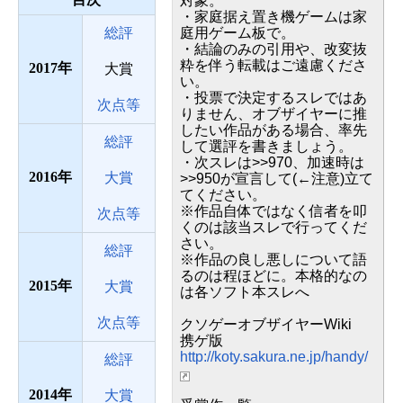
対象。
・家庭据え置き機ゲームは家
総評
庭用ゲーム板で。
・結論のみの引用や、改変抜
粋を伴う転載はご遠慮くださ
2017
大賞
い。
・投票で決定するスレではあ
次点等
りません、オブザイヤーに推
したい作品がある場合、率先
総評
して選評を書きましょう。
・次スレは>>970、加速時は
2016
大賞
>>950が宣言して(←注意)立て
てください。
※作品自体ではなく信者を叩
次点等
くのは該当スレで行ってくだ
さい。
総評
※作品の良し悪しについて語
るのは程ほどに。本格的なの
2015
大賞
は各ソフト本スレへ
次点等
クソゲーオブザイヤーWiki
携ゲ版
http://koty.sakura.ne.jp/handy/
総評
2014
大賞