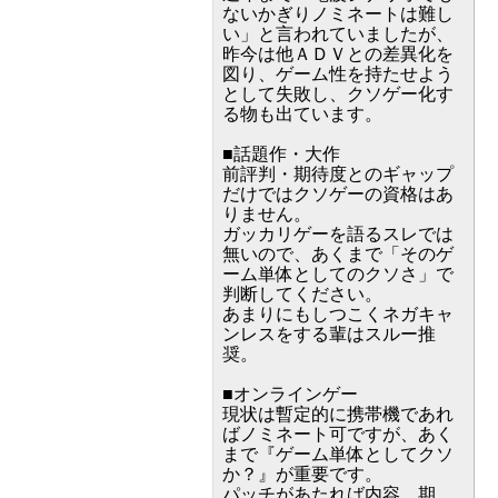
ないかぎりノミネートは難し
い」と言われていましたが、
昨今は他ＡＤＶとの差異化を
図り、ゲーム性を持たせよう
として失敗し、クソゲー化す
る物も出ています。
■話題作・大作
前評判・期待度とのギャップ
だけではクソゲーの資格はあ
りません。
ガッカリゲーを語るスレでは
無いので、あくまで「そのゲ
ーム単体としてのクソさ」で
判断してください。
あまりにもしつこくネガキャ
ンレスをする輩はスルー推
奨。
■オンラインゲー
現状は暫定的に携帯機であれ
ばノミネート可ですが、あく
まで『ゲーム単体としてクソ
か？』が重要です。
パッチがあたれば内容、期