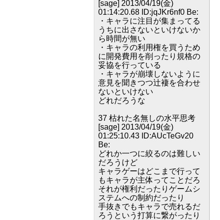
[sage] 2013/04/19(金)
01:14:20.68 ID:jqJKr6nf0 Be:
・キャラに注目が集まってる
うちに出さないといけないか
ら時間が無い
・キャラの利用権を買うため
に開発費用を削ったり規格の
妥協を行っている
・キャラが崩壊しないように
意見を聞きつつ辻褄を合わせ
ないといけない
どれだろうな
37 枯れた名無しの水平思考
[sage] 2013/04/19(金)
01:25:10.43 ID:AUcTeGv20
Be:
どれか一つに絞るのは難しい
だろうけど
キャラゲーはどこまで行って
もキャラが主体ってことだろ
それが権利だったりゲームシ
ステムへの制約だったり
手抜きでもキャラで売れるだ
ろうという打算に繋がったり