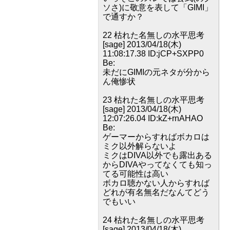
ソさ)に敬意を表して「GIMI」
で通すか？
22 枯れた名無しの水平思考
[sage] 2013/04/18(木)
11:08:17.38 ID:jCP+SXPP0
Be:
未だにGIMIの元ネタが分から
ん俺惨状
23 枯れた名無しの水平思考
[sage] 2013/04/18(木)
12:07:26.04 ID:kZ+rnAHAO
Be:
ゲーマーからすればボカロは
ミク以外解らないよ
ミクはDIVA以外でも露出ある
からDIVAやってなくても知っ
てる可能性は高い
ボカロ聴かない人からすれば
どれが有名無名だなんてどう
でもいい
24 枯れた名無しの水平思考
[sage] 2013/04/18(木)