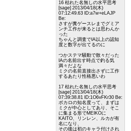
16 枯れた名無しの水平思考
[sage] 2013/04/18(木)
07:12:49.63 ID:a7w+eLAJP
Be:
さすが糞ゲースレまでグミア
ンチ工作が来るとは思わんか
った
ちゃんと調査でIA以上の認知
度と数字が出てるのに
つかステマ騒動で散々だった
IAの名前出す時点で釣る気
満々だよな
ミクの名前直接出さずに工作
するあたり性格悪いわ
17 枯れた名無しの水平思考
[sage] 2013/04/18(木)
07:39:38.81 ID:1O6vFKr30 Be:
ボカロの知名度って、まずは
ミクが中心としてあり、そこ
に集まる形でMEIKOに
KAITO、リンレン、ルカが有
名になり、
その後は初のキャラ付けされ