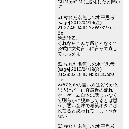
GUMIがGIMIに退化したと聞い
て
61 枯れた名無しの水平思考
[sage] 2013/04/19(金)
21:27:46.94 ID:YZWz3VZnP
Be:
陰謀論乙。
それならこんな所じゃなくて
公式に文句言いに言って直し
てもらえよ。
62 枯れた名無しの水平思考
[sage] 2013/04/19(金)
21:29:32.18 ID:N5k1BCab0
Be:
>>52とかの言い方はどうかと
思うけど、正直最近の流れ
が、ゲーム自体の話じゃなく
て明らかに脱線してるとは思
う、悪い意味で嘲笑ネタにさ
れてると思われてもしょうが
ない
63 枯れた名無しの水平思考